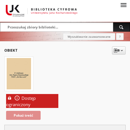
Wyszukiwanie zaawansowane
?
OBIEKT
Dostęp
ograniczony
Pokaż treść