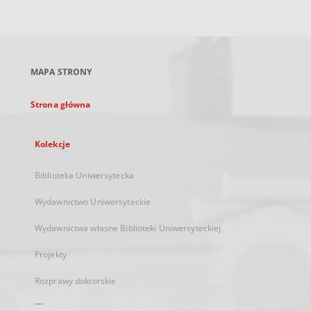
zewnętrzny,
otworzy
się
w
nowej
MAPA STRONY
karcie
Strona główna
Kolekcje
Biblioteka Uniwersytecka
Wydawnictwo Uniwersyteckie
Wydawnictwa własne Biblioteki Uniwersyteckiej
Projekty
Rozprawy doktorskie
...