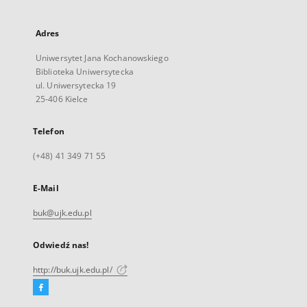
Adres
Uniwersytet Jana Kochanowskiego
Biblioteka Uniwersytecka
ul. Uniwersytecka 19
25-406 Kielce
Telefon
(+48) 41 349 71 55
E-Mail
buk@ujk.edu.pl
Odwiedź nas!
http://buk.ujk.edu.pl/
Facebook
Link