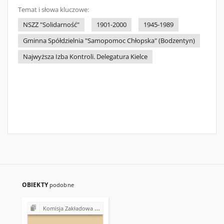
Temat i słowa kluczowe:
NSZZ "Solidarność"
1901-2000
1945-1989
Gminna Spółdzielnia "Samopomoc Chłopska" (Bodzentyn)
Najwyższa Izba Kontroli. Delegatura Kielce
OBIEKTY
podobne
Komisja Zakładowa NSZZ "Solidarność" przy Gminnej Spółdzielni "Samopomoc Chłopska" w Bodzentynie