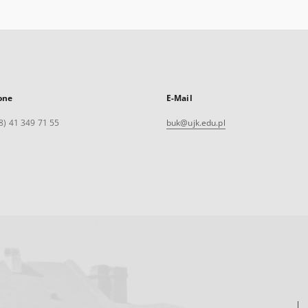
one
E-Mail
8) 41 349 71 55
buk@ujk.edu.pl