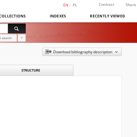
Contrast
Share
EN
PL
COLLECTIONS
INDEXES
RECENTLY VIEWED
 search
?
Download bibliography description
STRUCTURE