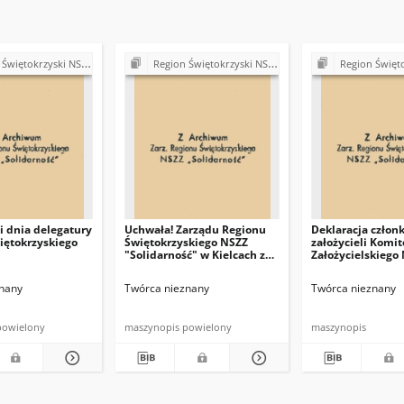
ki NSZZ "Solidarność". Delegatura Starachowice
Region Świętokrzyski NSZZ "Solidarność". Delegatura Starachowice
Region Świętokrzyski NSZZ "Solidarn
 dnia delegatury
Uchwała! Zarządu Regionu
Deklaracja człon
iętokrzyskiego
Świętokrzyskiego NSZZ
założycieli Komit
"Solidarność" w Kielcach z
Założycielskiego
dna 8 sierpnia 1981 r.
nany
Twórca nieznany
Twórca nieznany
powielony
maszynopis powielony
maszynopis