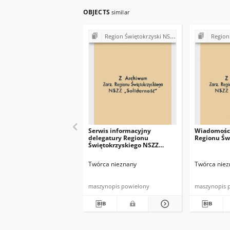
OBJECTS
similar
Region Świętokrzyski NSZZ "Solidarność". Delegatura Starachowice
Region Świętokrzys
Serwis informacyjny
Wiadomości
delegatury Regionu
Regionu Św
Świętokrzyskiego NSZZ
"Solidarność"
Twórca nieznany
Twórca niez
maszynopis powielony
maszynopis 