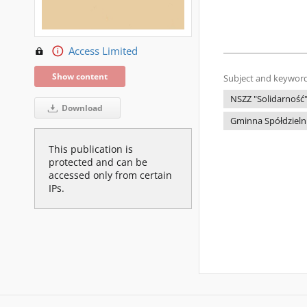
Access Limited
Show content
Subject and keyword
NSZZ "Solidarność
Download
Gminna Spółdziel
This publication is
protected and can be
accessed only from certain
IPs.