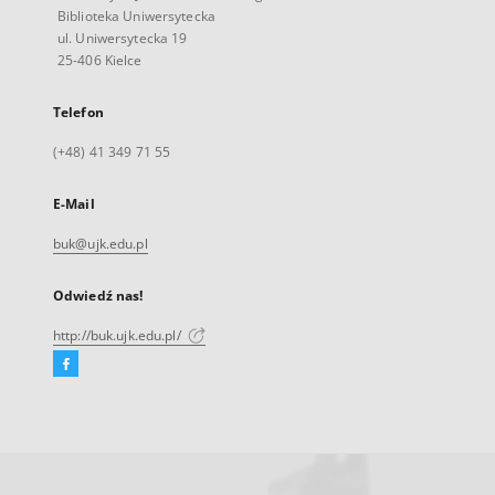
Biblioteka Uniwersytecka
ul. Uniwersytecka 19
25-406 Kielce
Telefon
(+48) 41 349 71 55
E-Mail
buk@ujk.edu.pl
Odwiedź nas!
http://buk.ujk.edu.pl/
Facebook
Link
zewnętrzny,
otworzy
się
w
nowej