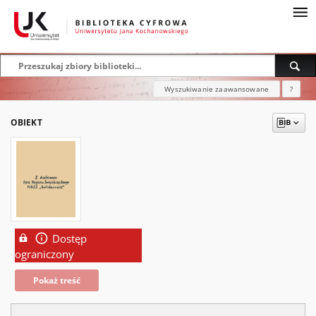
Wyszukiwanie zaawansowane
?
OBIEKT
Dostęp
ograniczony
Pokaż treść