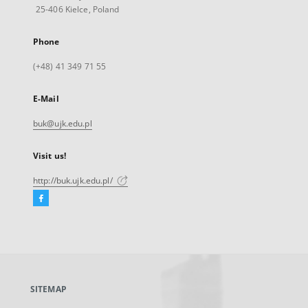
25-406 Kielce, Poland
Phone
(+48) 41 349 71 55
E-Mail
buk@ujk.edu.pl
Visit us!
http://buk.ujk.edu.pl/
Facebook
External
link,
will
open
in
a
SITEMAP
new
tab