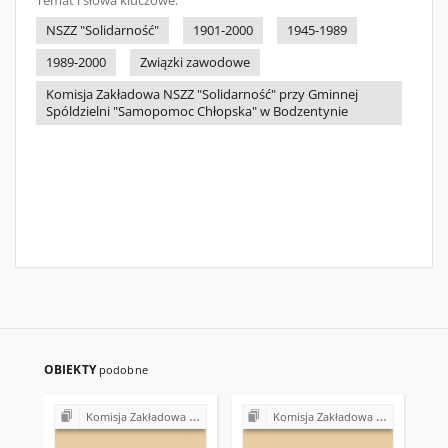
Temat i słowa kluczowe:
NSZZ "Solidarność"
1901-2000
1945-1989
1989-2000
Związki zawodowe
Komisja Zakładowa NSZZ "Solidarność" przy Gminnej
Spóldzielni "Samopomoc Chłopska" w Bodzentynie
OBIEKTY
podobne
Komisja Zakładowa NSZZ "Solidarność" przy Gminnej Spółdzielni "Samopomoc Chłopska" w Bodzentynie
Komisja Zakładowa NSZZ "Solidarność" przy Gminnej Spółdzielni "Samopomoc Chłopska" w Bodzentynie