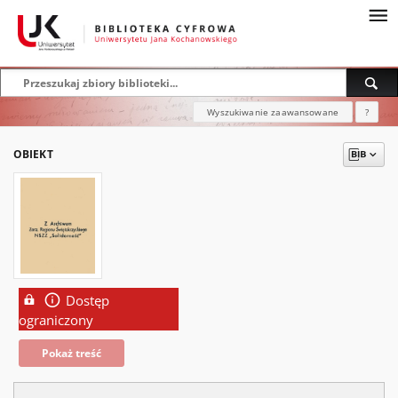
Wyszukiwanie zaawansowane
?
OBIEKT
Dostęp
ograniczony
Pokaż treść