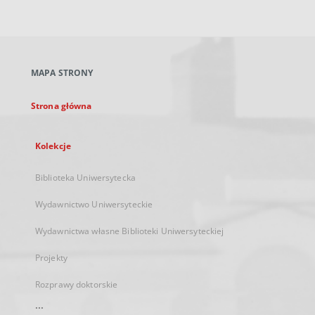
zewnętrzny,
otworzy
się
w
nowej
MAPA STRONY
karcie
Strona główna
Kolekcje
Biblioteka Uniwersytecka
Wydawnictwo Uniwersyteckie
Wydawnictwa własne Biblioteki Uniwersyteckiej
Projekty
Rozprawy doktorskie
...