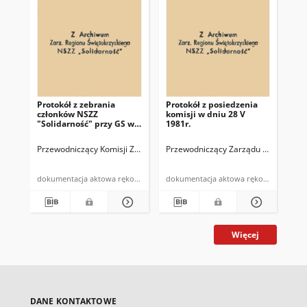
Protokół z zebrania
Protokół z posiedzenia
Pi
członków NSZZ
komisji w dniu 28 V
Sa
"Solidarność" przy GS w
1981r.
Za
Bodzentynie w dniu 30 V
"So
1981r. w sprawie wyboru
Gm
Przewodniczący Komisji Zakładowej NSZZ "Solidarność" przy Gminnej
Przewodniczący Zarządu Gminnej Sp
Zar
elektorów
"S
spr
ni
dokumentacja aktowa rękopis
dokumentacja aktowa rękopis
Więcej
DANE KONTAKTOWE