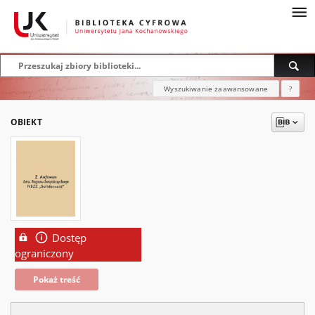
Wyszukiwanie zaawansowane
?
OBIEKT
Dostęp
ograniczony
Pokaż treść