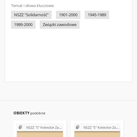
Temat i słowa kluczowe:
NSZZ "Solidarność"
1901-2000
1945-1989
1989-2000
Związki zawodowe
OBIEKTY
podobne
NSZZ "S" Kieleckie Zakłady Przemysłu Wapienniczego Miedzianka k/Kielc
NSZZ "S" Kieleckie Zakłady Przemysłu Wapienniczego Miedzianka k/Kielc