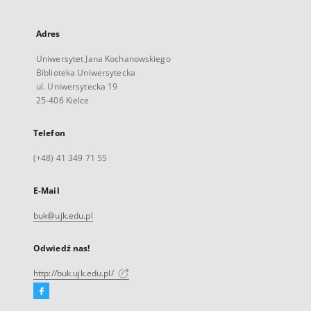
Adres
Uniwersytet Jana Kochanowskiego
Biblioteka Uniwersytecka
ul. Uniwersytecka 19
25-406 Kielce
Telefon
(+48) 41 349 71 55
E-Mail
buk@ujk.edu.pl
Odwiedź nas!
http://buk.ujk.edu.pl/
Facebook
Link