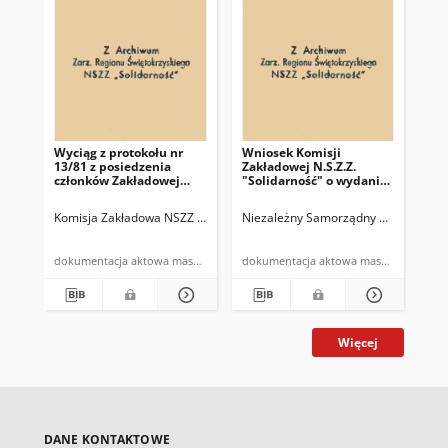
Wyciąg z protokołu nr
Wniosek Komisji
Pro
13/81 z posiedzenia
Zakładowej N.S.Z.Z.
po
członków Zakładowej
"Solidarność" o wydanie
Ko
Komisji NSZZ
kartek mięsnych c-1
"So
"Solidarność" i związków
prz
Komisja Zakładowa NSZZ "Solidarność" w Miedziance
Niezależny Samorządny Związek Zawo
Kieleckie Zakła
Nie
branżowych z dnia
Zw
27.10.1981r.
cz
PZ
dokumentacja aktowa maszynopis
dokumentacja aktowa maszynopis
13.
Więcej
DANE KONTAKTOWE