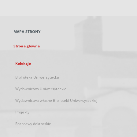
zewnętrzny,
otworzy
się
w
nowej
MAPA STRONY
karcie
Strona główna
Kolekcje
Biblioteka Uniwersytecka
Wydawnictwo Uniwersyteckie
Wydawnictwa własne Biblioteki Uniwersyteckiej
Projekty
Rozprawy doktorskie
...