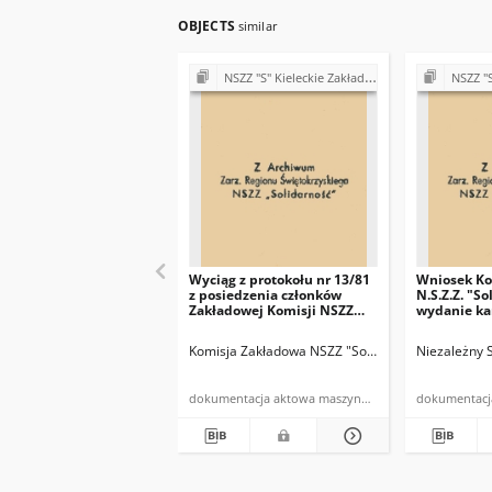
OBJECTS
similar
NSZZ "S" Kieleckie Zakłady Przemysłu Wapienniczego Miedzianka k/Kielc
NSZZ "S" Kieleckie Z
Wyciąg z protokołu nr 13/81
Wniosek Ko
z posiedzenia członków
N.S.Z.Z. "So
Zakładowej Komisji NSZZ
wydanie ka
"Solidarność" i związków
1
branżowych z dnia
Komisja Zakładowa NSZZ "Solidarność" w Miedzi
Niezależny 
27.10.1981r.
dokumentacja aktowa maszynopis