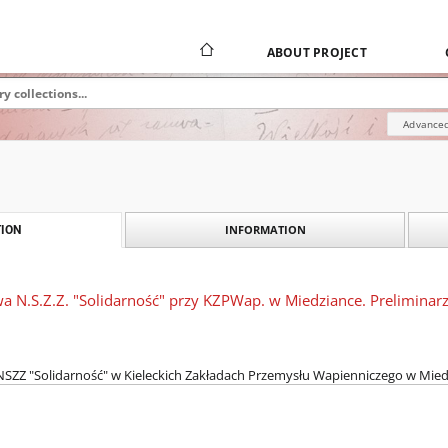
ABOUT PROJECT
Advanced
INFORMATION
ION
a N.S.Z.Z. "Solidarność" przy KZPWap. w Miedziance. Prelimina
SZZ "Solidarność" w Kieleckich Zakładach Przemysłu Wapienniczego w Miedz