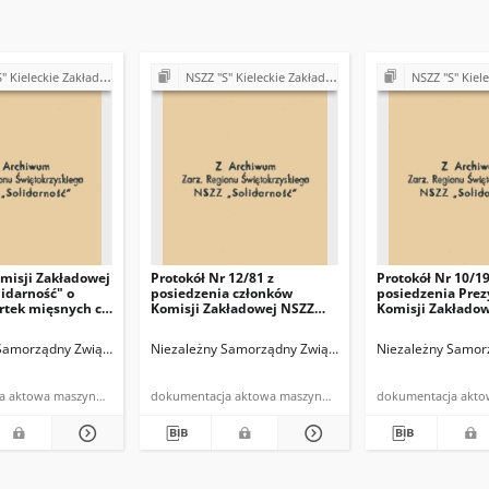
akłady Przemysłu Wapienniczego Miedzianka k/Kielc
NSZZ "S" Kieleckie Zakłady Przemysłu Wapienniczego Miedzianka k/Kielc
NSZZ "S" Kieleckie Zakłady Przemysłu W
misji Zakładowej
Protokół Nr 12/81 z
Protokół Nr 10/19
lidarność" o
posiedzenia członków
posiedzenia Pre
rtek mięsnych c-
Komisji Zakładowej NSZZ
Komisji Zakłado
"Solidarność"
"Solidarność" pr
przedstawiciela Związków
w Miedziance od
ance
Samorządny Związek Zawodowy "Solidarność" w Kieleckich Zakładach Przemysłu 
Kieleckie Zakłady Przemysłu Wapienniczego Miedzianka k/Kielc
Niezależny Samorządny Związek Zawodowy "Solidarność
Niezależny Samorz
Branżowych i członków
dniu 10.09.1981r.
egzekutywy PZPR odbytego
dnia 13.09.1981r.
dokumentacja aktowa maszynopis
dokumentacja aktowa maszynopis