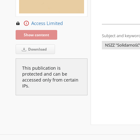
Access Limited
Show content
Subject and keyword
NSZZ "Solidarność
Download
This publication is
protected and can be
accessed only from certain
IPs.