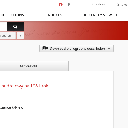
Contrast
Share
EN
PL
COLLECTIONS
INDEXES
RECENTLY VIEWED
 search
?
Download bibliography description
STRUCTURE
rz budżetowy na 1981 rok
iance k/Kielc