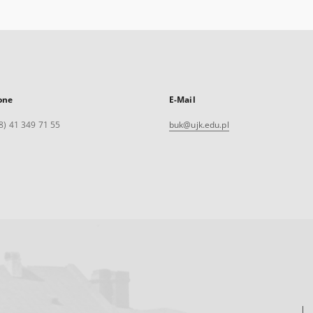
one
E-Mail
8) 41 349 71 55
buk@ujk.edu.pl