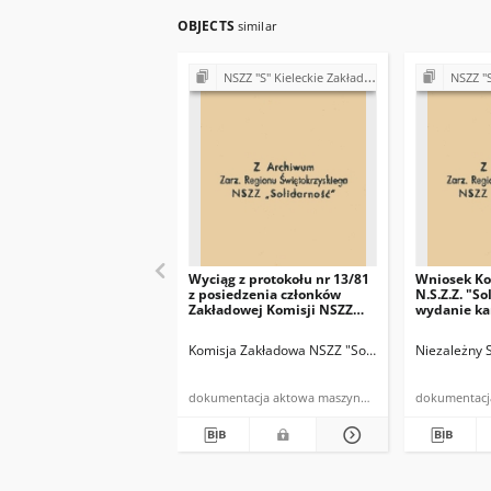
OBJECTS
similar
NSZZ "S" Kieleckie Zakłady Przemysłu Wapienniczego Miedzianka k/Kielc
NSZZ "S" Kieleckie Z
Wyciąg z protokołu nr 13/81
Wniosek Ko
z posiedzenia członków
N.S.Z.Z. "So
Zakładowej Komisji NSZZ
wydanie ka
"Solidarność" i związków
1
branżowych z dnia
Komisja Zakładowa NSZZ "Solidarność" w Miedzi
Niezależny 
27.10.1981r.
dokumentacja aktowa maszynopis