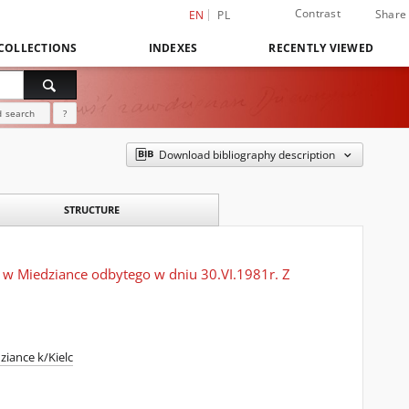
Contrast
Share
EN
PL
COLLECTIONS
INDEXES
RECENTLY VIEWED
 search
?
Download bibliography description
STRUCTURE
 w Miedziance odbytego w dniu 30.VI.1981r. Z
iance k/Kielc