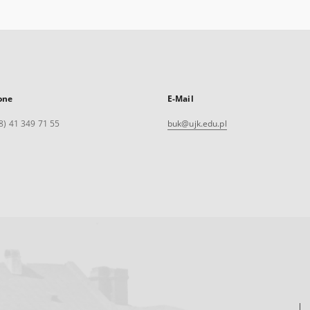
one
E-Mail
8) 41 349 71 55
buk@ujk.edu.pl