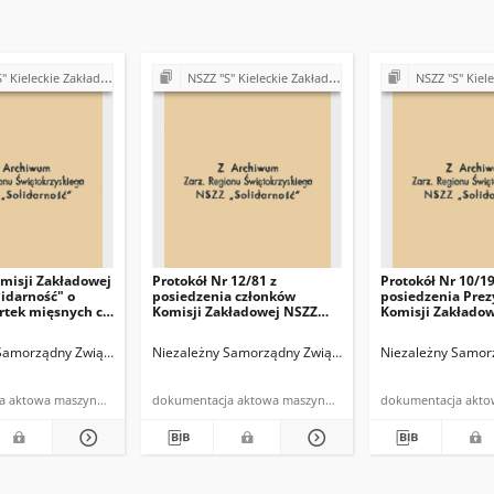
akłady Przemysłu Wapienniczego Miedzianka k/Kielc
NSZZ "S" Kieleckie Zakłady Przemysłu Wapienniczego Miedzianka k/Kielc
NSZZ "S" Kieleckie Zakłady Przemysłu W
misji Zakładowej
Protokół Nr 12/81 z
Protokół Nr 10/19
lidarność" o
posiedzenia członków
posiedzenia Pre
rtek mięsnych c-
Komisji Zakładowej NSZZ
Komisji Zakłado
"Solidarność"
"Solidarność" pr
przedstawiciela Związków
w Miedziance od
ance
Samorządny Związek Zawodowy "Solidarność" w Kieleckich Zakładach Przemysłu 
Kieleckie Zakłady Przemysłu Wapienniczego Miedzianka k/Kielc
Niezależny Samorządny Związek Zawodowy "Solidarność
Niezależny Samorz
Branżowych i członków
dniu 10.09.1981r.
egzekutywy PZPR odbytego
dnia 13.09.1981r.
dokumentacja aktowa maszynopis
dokumentacja aktowa maszynopis