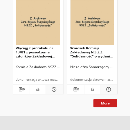
Wyciąg z protokołu nr
Wniosek Komisji
Pro
13/81 z posiedzenia
Zakładowej N.S.Z.Z.
po
członków Zakładowej
"Solidarność" o wydanie
Ko
Komisji NSZZ
kartek mięsnych c-1
"So
"Solidarność" i związków
prz
Komisja Zakładowa NSZZ "Solidarność" w Miedziance
Niezależny Samorządny Związek Zawo
Kieleckie Zakła
Nie
branżowych z dnia
Zw
27.10.1981r.
cz
PZ
dokumentacja aktowa maszynopis
dokumentacja aktowa maszynopis
13.
More