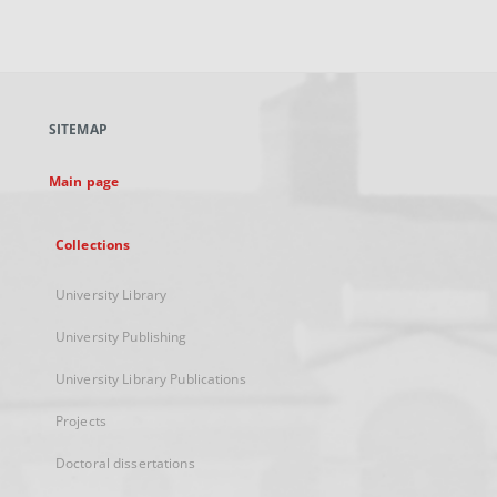
External
link,
will
open
in
a
SITEMAP
new
tab
Main page
Collections
University Library
University Publishing
University Library Publications
Projects
Doctoral dissertations
...