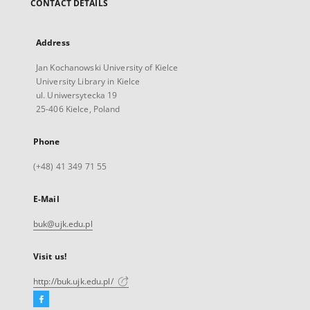
CONTACT DETAILS
Address
Jan Kochanowski University of Kielce
University Library in Kielce
ul. Uniwersytecka 19
25-406 Kielce, Poland
Phone
(+48) 41 349 71 55
E-Mail
buk@ujk.edu.pl
Visit us!
http://buk.ujk.edu.pl/
Facebook