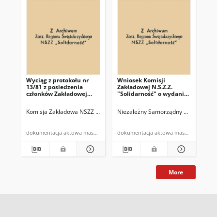
Wyciąg z protokołu nr
Wniosek Komisji
Pro
13/81 z posiedzenia
Zakładowej N.S.Z.Z.
po
członków Zakładowej
"Solidarność" o wydanie
Ko
Komisji NSZZ
kartek mięsnych c-1
"So
"Solidarność" i związków
prz
Komisja Zakładowa NSZZ "Solidarność" w Miedziance
Niezależny Samorządny Związek Zawo
Kieleckie Zakła
Nie
branżowych z dnia
Zw
27.10.1981r.
cz
PZ
dokumentacja aktowa maszynopis
dokumentacja aktowa maszynopis
13.
More