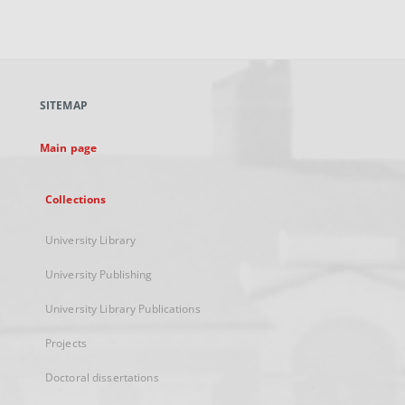
External
link,
will
open
in
a
SITEMAP
new
tab
Main page
Collections
University Library
University Publishing
University Library Publications
Projects
Doctoral dissertations
...