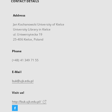
CONTACT DETAILS
Address
Jan Kochanowski University of Kielce
University Library in Kielce
ul. Uniwersytecka 19
25-406 Kielce, Poland
Phone
(+48) 41 349 71 55
E-Mail
buk@ujk.edu.pl
Visit us!
http://buk.ujk.edu.pl/
Facebook