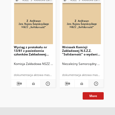
Wyciąg z protokołu nr
Wniosek Komisji
Pro
13/81 z posiedzenia
Zakładowej N.S.Z.Z.
po
członków Zakładowej
"Solidarność" o wydanie
Ko
Komisji NSZZ
kartek mięsnych c-1
"So
"Solidarność" i związków
prz
Komisja Zakładowa NSZZ "Solidarność" w Miedziance
Niezależny Samorządny Związek Zawo
Kieleckie Zakła
Nie
branżowych z dnia
Zw
27.10.1981r.
cz
PZ
dokumentacja aktowa maszynopis
dokumentacja aktowa maszynopis
13.
More