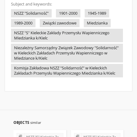
Subject and keywords:
NSZZ "Solidarność"
1901-2000
1945-1989
1989-2000
Związki zawodowe
Miedzianka
NSZZ "S" Kieleckie Zakłady Przemysłu Wapienniczego
Miedzianka k/Kielc
Niezależny Samorządny Związek Zawodowy "Solidarność"
w Kieleckich Zakładach Przemysłu Wapienniczego w
Miedziance k/Kielc
Komisja Zakładowa NSZZ "Solidarność" w Kieleckich
Zakładach Przemysłu Wapienniczego Miedzianka k/Kielc
OBJECTS
similar
NSZZ "S" Kieleckie Zakłady Przemysłu Wapienniczego Miedzianka k/Kielc
NSZZ "S" Kieleckie Zakłady Przemysłu Wapienniczego Miedzianka k/Kielc