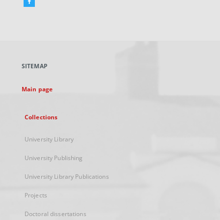
Facebook
External
link,
will
open
in
a
SITEMAP
new
tab
Main page
Collections
University Library
University Publishing
University Library Publications
Projects
Doctoral dissertations