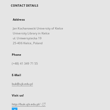
CONTACT DETAILS
Address
Jan Kochanowski University of Kielce
University Library in Kielce
ul. Uniwersytecka 19
25-406 Kielce, Poland
Phone
(+48) 41 349 71 55
E-Mail
buk@ujk.edu.pl
Visit us!
http://buk.ujk.edu.pl/