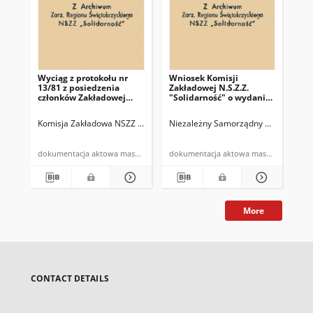
Wyciąg z protokołu nr
Wniosek Komisji
Pro
13/81 z posiedzenia
Zakładowej N.S.Z.Z.
po
członków Zakładowej
"Solidarność" o wydanie
Ko
Komisji NSZZ
kartek mięsnych c-1
"So
"Solidarność" i związków
prz
Komisja Zakładowa NSZZ "Solidarność" w Miedziance
Niezależny Samorządny Związek Zawo
Kieleckie Zakła
Nie
branżowych z dnia
Zw
27.10.1981r.
cz
PZ
dokumentacja aktowa maszynopis
dokumentacja aktowa maszynopis
13.
More
CONTACT DETAILS