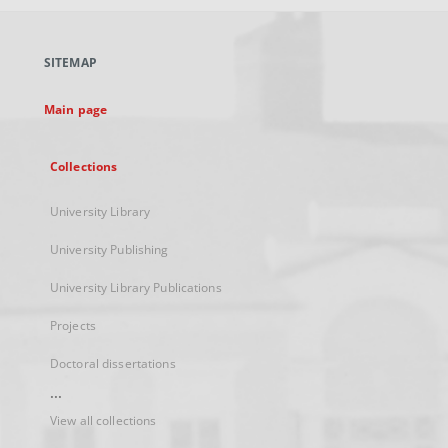
open
in
a
SITEMAP
new
tab
Main page
Collections
University Library
University Publishing
University Library Publications
Projects
Doctoral dissertations
...
View all collections