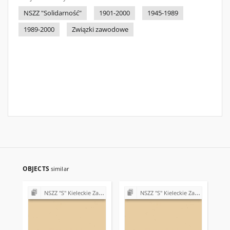
NSZZ "Solidarność"
1901-2000
1945-1989
1989-2000
Związki zawodowe
OBJECTS
similar
NSZZ "S" Kieleckie Zakłady Przemysłu Wapienniczego Miedzianka k/Kielc
NSZZ "S" Kieleckie Zakłady Przemysłu Wapienniczego Miedzianka k/Kielc