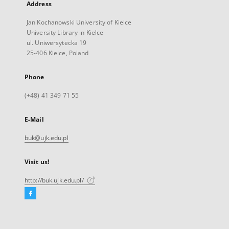
Address
Jan Kochanowski University of Kielce
University Library in Kielce
ul. Uniwersytecka 19
25-406 Kielce, Poland
Phone
(+48) 41 349 71 55
E-Mail
buk@ujk.edu.pl
Visit us!
http://buk.ujk.edu.pl/
Facebook
External
link,
will