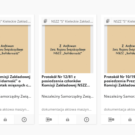
akłady Przemysłu Wapienniczego Miedzianka k/Kielc
NSZZ "S" Kieleckie Zakłady Przemysłu Wapienniczego Miedzianka k/Kielc
NSZZ "S" Kieleckie Zakłady Przemysłu W
misji Zakładowej
Protokół Nr 12/81 z
Protokół Nr 10/19
lidarność" o
posiedzenia członków
posiedzenia Pre
rtek mięsnych c-
Komisji Zakładowej NSZZ
Komisji Zakłado
"Solidarność"
"Solidarność" pr
przedstawiciela Związków
w Miedziance od
ance
Samorządny Związek Zawodowy "Solidarność" w Kieleckich Zakładach Przemysłu 
Kieleckie Zakłady Przemysłu Wapienniczego Miedzianka k/Kielc
Niezależny Samorządny Związek Zawodowy "Solidarność
Niezależny Samorz
Branżowych i członków
dniu 10.09.1981r.
egzekutywy PZPR odbytego
dnia 13.09.1981r.
dokumentacja aktowa maszynopis
dokumentacja aktowa maszynopis