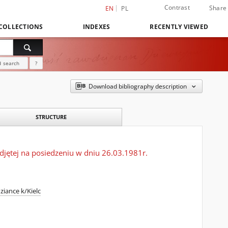
Contrast
Share
EN
PL
COLLECTIONS
INDEXES
RECENTLY VIEWED
 search
?
Download bibliography description
STRUCTURE
djętej na posiedzeniu w dniu 26.03.1981r.
iance k/Kielc