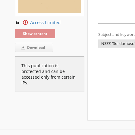
Access Limited
Show content
Subject and keyword
NSZZ "Solidarność
Download
This publication is
protected and can be
accessed only from certain
IPs.