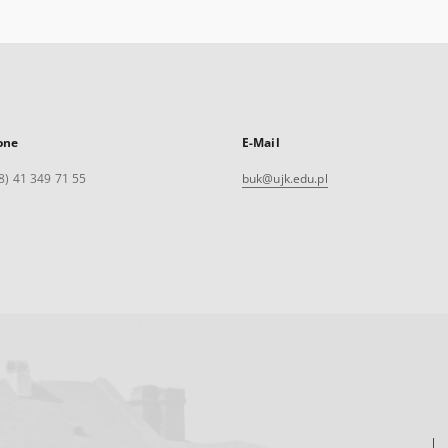
one
E-Mail
8) 41 349 71 55
buk@ujk.edu.pl