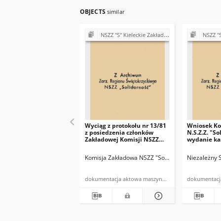
OBJECTS
similar
NSZZ "S" Kieleckie Zakłady Przemysłu Wapienniczego Miedzianka k/Kielc
NSZZ "S" Kieleckie Z
Wyciąg z protokołu nr 13/81
Wniosek Ko
z posiedzenia członków
N.S.Z.Z. "So
Zakładowej Komisji NSZZ
wydanie ka
"Solidarność" i związków
1
branżowych z dnia
Komisja Zakładowa NSZZ "Solidarność" w Miedzi
Niezależny 
27.10.1981r.
dokumentacja aktowa maszynopis