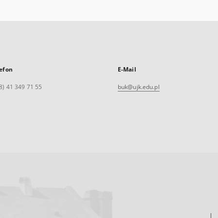
efon
E-Mail
8) 41 349 71 55
buk@ujk.edu.pl