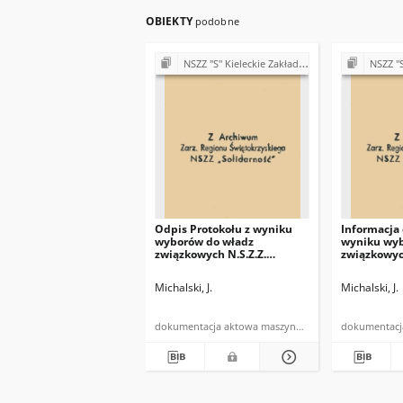
OBIEKTY
podobne
NSZZ "S" Kieleckie Zakłady Przemysłu Wapienniczego Miedzianka k/Kielc
NSZZ "S" Kieleckie Z
Odpis Protokołu z wyniku
Informacja
wyborów do władz
wyniku wyb
związkowych N.S.Z.Z.
związkowych
"Solidarność" przy
"Solidarnoś
K.Z.P.Wap. w Miedziance
K.Z.P.Wap.
Michalski, J.
Michalski, J.
przeprowadzonych dnia 21.
przeprowad
I. 1981r.
21.I.1981r.
dokumentacja aktowa maszynopis