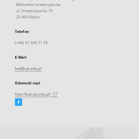
Biblioteka Uniwersytecka
ul. Uniwersytecka 19
25-406 Kielce
Telefon
(+48) 41 349 71 55
E-Mail
buk@ujk.edu.pl
Odwiedź nas!
http://buk.ujk.edu.pl/
Facebook
Link
zewnętrzny,
otworzy
się
w
nowej