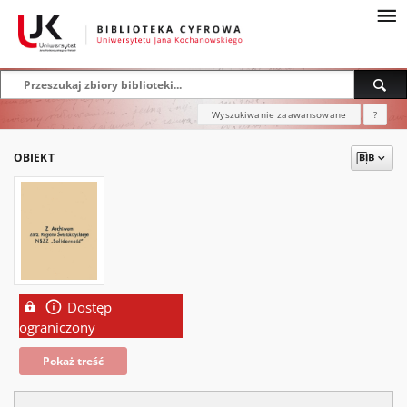
Wyszukiwanie zaawansowane
?
OBIEKT
Dostęp
ograniczony
Pokaż treść