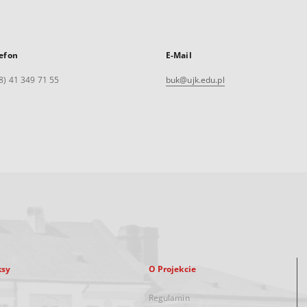
efon
E-Mail
8) 41 349 71 55
buk@ujk.edu.pl
ksy
O Projekcie
Regulamin