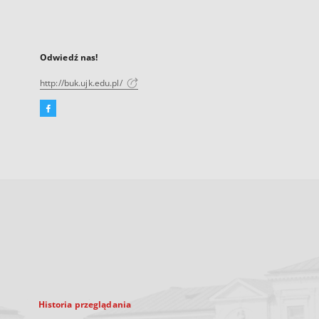
Odwiedź nas!
http://buk.ujk.edu.pl/
Facebook
Link
zewnętrzny,
otworzy
się
w
nowej
karcie
Historia przeglądania