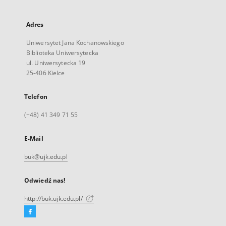
Adres
Uniwersytet Jana Kochanowskiego
Biblioteka Uniwersytecka
ul. Uniwersytecka 19
25-406 Kielce
Telefon
(+48) 41 349 71 55
E-Mail
buk@ujk.edu.pl
Odwiedź nas!
http://buk.ujk.edu.pl/
Facebook
Link