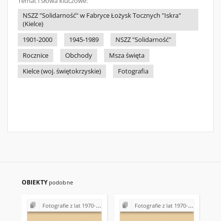
Temat i słowa kluczowe:
NSZZ "Solidarność" w Fabryce Łożysk Tocznych "Iskra"
(Kielce)
1901-2000
1945-1989
NSZZ "Solidarność"
Rocznice
Obchody
Msza święta
Kielce (woj. świętokrzyskie)
Fotografia
OBIEKTY
podobne
Fotografie z lat 1970-1996
Fotografie z lat 1970-1996