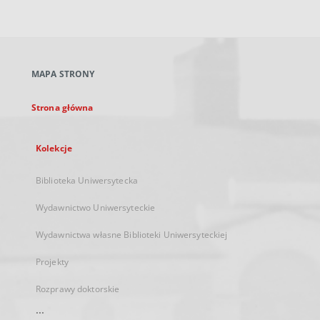
zewnętrzny,
otworzy
się
w
nowej
MAPA STRONY
karcie
Strona główna
Kolekcje
Biblioteka Uniwersytecka
Wydawnictwo Uniwersyteckie
Wydawnictwa własne Biblioteki Uniwersyteckiej
Projekty
Rozprawy doktorskie
...