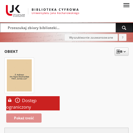
Wyszukiwanie zaawansowane
?
OBIEKT
Dostęp
ograniczony
Pokaż treść