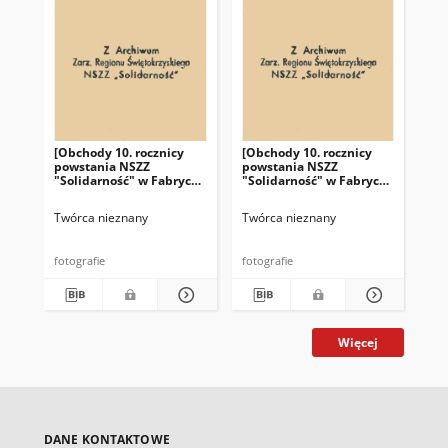
[Obchody 10. rocznicy
[Obchody 10. rocznicy
[Ob
powstania NSZZ
powstania NSZZ
po
"Solidarność" w Fabryce
"Solidarność" w Fabryce
"So
Łożysk Tocznych "Iskra"
Łożysk Tocznych "Iskra"
Łoż
w Kielcach]
w Kielcach]
w K
Twórca nieznany
Twórca nieznany
Twó
fotografie
fotografie
fot
Więcej
DANE KONTAKTOWE