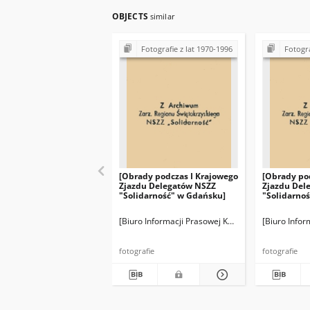
OBJECTS
similar
Fotografie z lat 1970-1996
Fotogra
[Obrady podczas I Krajowego
[Obrady po
Zjazdu Delegatów NSZZ
Zjazdu Del
"Solidarność" w Gdańsku]
"Solidarno
[Biuro Informacji Prasowej KKP NSZZ "Solidarność"
[Biuro Infor
fotografie
fotografie