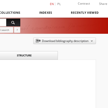
Contrast
Share
EN
PL
COLLECTIONS
INDEXES
RECENTLY VIEWED
 search
?
Download bibliography description
STRUCTURE