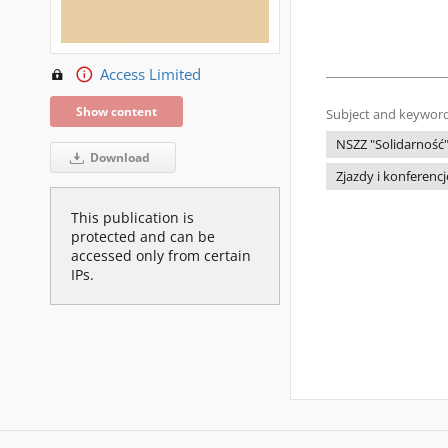
Access Limited
Show content
Subject and keyword
NSZZ "Solidarność
Download
Zjazdy i konferencj
This publication is
protected and can be
accessed only from certain
IPs.