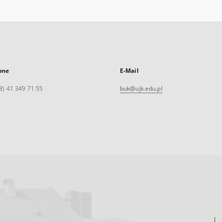
one
E-Mail
8) 41 349 71 55
buk@ujk.edu.pl