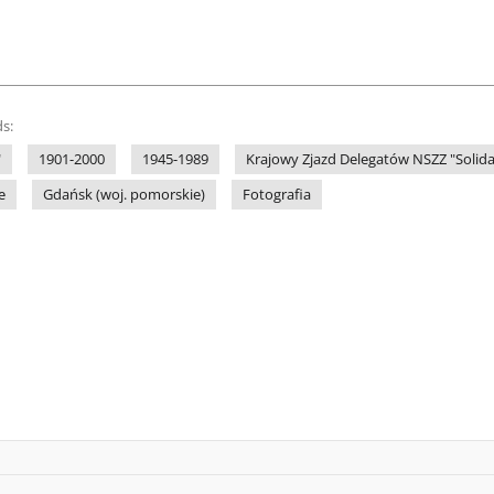
s:
"
1901-2000
1945-1989
Krajowy Zjazd Delegatów NSZZ "Solidar
e
Gdańsk (woj. pomorskie)
Fotografia