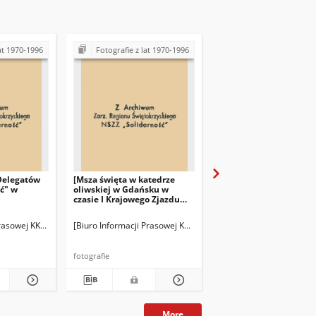
at 1970-1996
Fotografie z lat 1970-1996
Fotografie z lat 197
 Delegatów
[Msza święta w katedrze
[Hala sportowa "Oliwi
ć" w
oliwskiej w Gdańsku w
Gdańsku, w której odb
czasie I Krajowego Zjazdu
się I Krajowy Zjazd
Delegatów NSZZ
Delegatów NSZZ
"Solidarność"]
"Solidarność"]
) Fotografie]
rasowej KKP NSZZ "Solidarność" (BIPS) Fotografie
[Biuro Informacji Prasowej KKP NSZZ "Solidarność" (BIPS) Foto
Biuro Informacji Prasowe
fotografie
fotografie
More