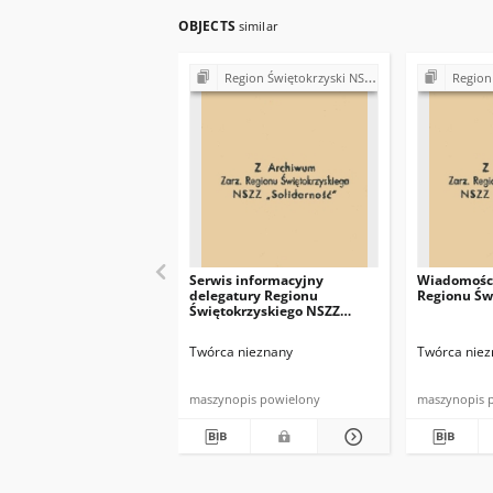
OBJECTS
similar
Region Świętokrzyski NSZZ "Solidarność". Delegatura Starachowice
Region Świętokrzys
Serwis informacyjny
Wiadomości
delegatury Regionu
Regionu Św
Świętokrzyskiego NSZZ
"Solidarność"
Twórca nieznany
Twórca niez
maszynopis powielony
maszynopis 