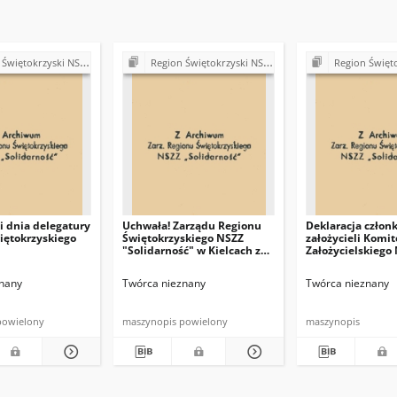
ki NSZZ "Solidarność". Delegatura Starachowice
Region Świętokrzyski NSZZ "Solidarność". Delegatura Starachowice
Region Świętokrzyski NSZZ "Solidarn
 dnia delegatury
Uchwała! Zarządu Regionu
Deklaracja człon
iętokrzyskiego
Świętokrzyskiego NSZZ
założycieli Komit
"Solidarność" w Kielcach z
Założycielskiego
dna 8 sierpnia 1981 r.
nany
Twórca nieznany
Twórca nieznany
powielony
maszynopis powielony
maszynopis