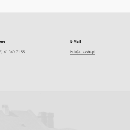
one
E-Mail
8) 41 349 71 55
buk@ujk.edu.pl