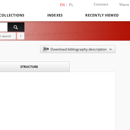
Contrast
Share
EN
PL
COLLECTIONS
INDEXES
RECENTLY VIEWED
 search
?
Download bibliography description
STRUCTURE