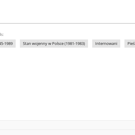
s:
45-1989
Stan wojenny w Polsce (1981-1983)
Internowani
Pieś