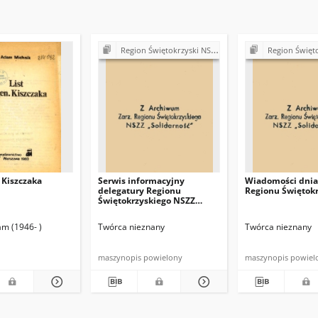
Region Świętokrzyski NSZZ "Solidarność". Delegatura Starachowice
Region Świętokrzyski NSZZ "Solidarn
. Kiszczaka
Serwis informacyjny
Wiadomości dnia
delegatury Regionu
Regionu Świętok
Świętokrzyskiego NSZZ
"Solidarność"
am (1946- )
Twórca nieznany
Twórca nieznany
maszynopis powielony
maszynopis powiel