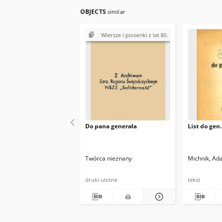
OBJECTS
similar
Wiersze i piosenki z lat 80.
Do pana generała
List do gen
Twórca nieznany
Michnik, Ad
druki ulotne
tekst