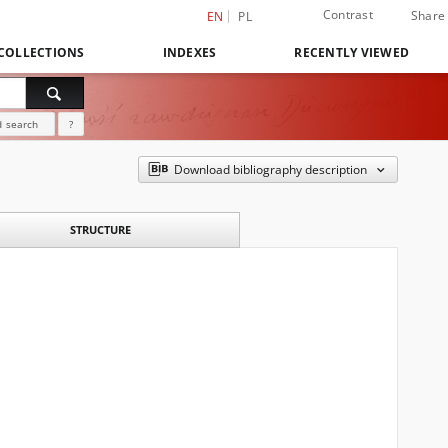
Contrast
Share
EN
PL
COLLECTIONS
INDEXES
RECENTLY VIEWED
 search
?
Download bibliography description
STRUCTURE