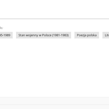
s:
45-1989
Stan wojenny w Polsce (1981-1983)
Poezja polska
Li