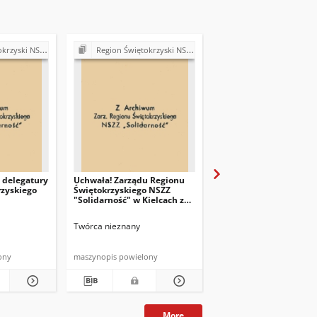
ość". Delegatura Starachowice
Region Świętokrzyski NSZZ "Solidarność". Delegatura Starachowice
Region Świętokrzyski NSZZ "Solidarność". Delegatura S
 delegatury
Uchwała! Zarządu Regionu
Deklaracja członków
rzyskiego
Świętokrzyskiego NSZZ
założycieli Komitetu
"Solidarność" w Kielcach z
Założycielskiego NiSZZ
dna 8 sierpnia 1981 r.
Twórca nieznany
Twórca nieznany
ony
maszynopis powielony
maszynopis
More