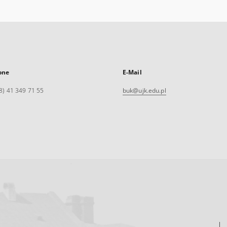
one
E-Mail
8) 41 349 71 55
buk@ujk.edu.pl