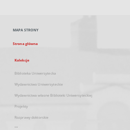
zewnętrzny,
otworzy
się
w
nowej
MAPA STRONY
karcie
Strona główna
Kolekcje
Biblioteka Uniwersytecka
Wydawnictwo Uniwersyteckie
Wydawnictwa własne Biblioteki Uniwersyteckiej
Projekty
Rozprawy doktorskie
...