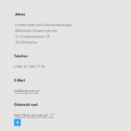
Adres
Uniwersytet Jana Kochanowskiego
Biblioteka Uniwersytecka
ul. Uniwersytecka 19
25-406 Kielce
Telefon
(+48) 41 349 71 55
E-Mail
buk@ujk.edu.pl
Odwiedź nas!
http://buk.ujk.edu.pl/
Facebook
Link