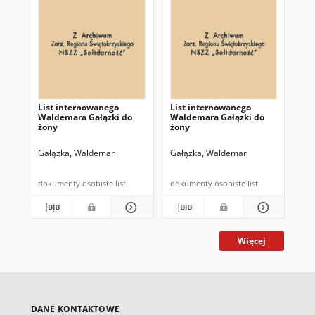
List internowanego
List internowanego
Li
Waldemara Gałązki do
Waldemara Gałązki do
Wa
żony
żony
żo
Gałązka, Waldemar
Gałązka, Waldemar
Ga
dokumenty osobiste list
dokumenty osobiste list
Więcej
DANE KONTAKTOWE