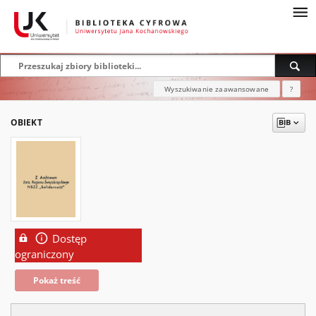
Wyszukiwanie zaawansowane
?
OBIEKT
Dostęp
ograniczony
Pokaż treść