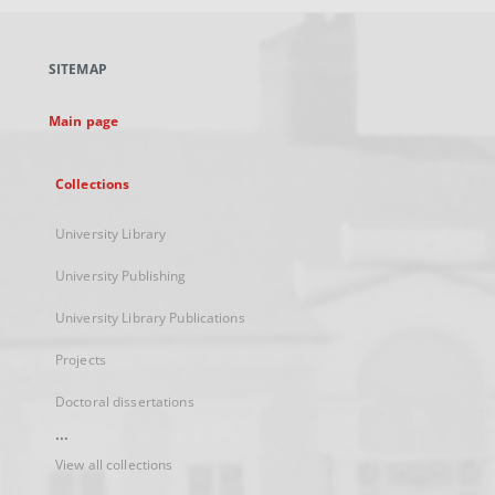
open
in
a
SITEMAP
new
tab
Main page
Collections
University Library
University Publishing
University Library Publications
Projects
Doctoral dissertations
...
View all collections