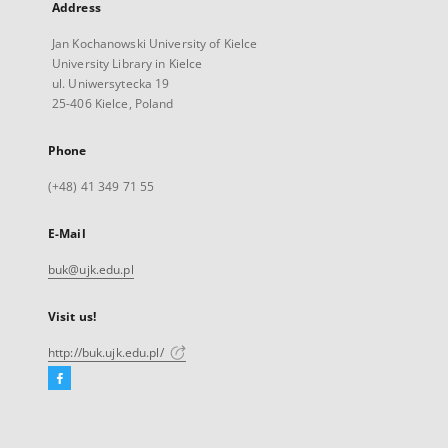
Address
Jan Kochanowski University of Kielce
University Library in Kielce
ul. Uniwersytecka 19
25-406 Kielce, Poland
Phone
(+48) 41 349 71 55
E-Mail
buk@ujk.edu.pl
Visit us!
http://buk.ujk.edu.pl/
Facebook
External
link,
will