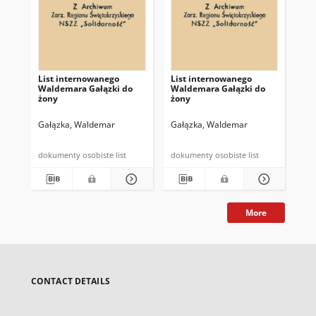
List internowanego
List internowanego
Li
Waldemara Gałązki do
Waldemara Gałązki do
Wa
żony
żony
żo
Gałązka, Waldemar
Gałązka, Waldemar
Ga
dokumenty osobiste list
dokumenty osobiste list
More
CONTACT DETAILS