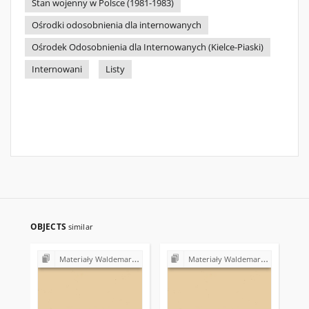
Stan wojenny w Polsce (1981-1983)
Ośrodki odosobnienia dla internowanych
Ośrodek Odosobnienia dla Internowanych (Kielce-Piaski)
Internowani
Listy
OBJECTS
similar
Materiały Waldemara Gałązki (1978-1982)
Materiały Waldemara Gałązki (1978-1982)