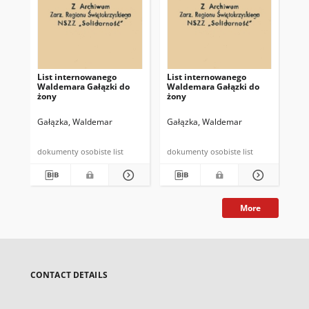
List internowanego
List internowanego
Li
Waldemara Gałązki do
Waldemara Gałązki do
Wa
żony
żony
żo
Gałązka, Waldemar
Gałązka, Waldemar
Ga
dokumenty osobiste list
dokumenty osobiste list
More
CONTACT DETAILS