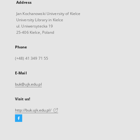
Address
Jan Kochanowski University of Kielce
University Library in Kielce
ul. Uniwersytecka 19
25-406 Kielce, Poland
Phone
(+48) 41 349 71 55
E-Mail
buk@ujk.edu.pl
Visit us!
http://buk.ujk.edu.pl/
Facebook
External
link,
will