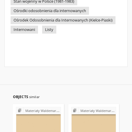
Stan wojenny w Polsce (1981-1983)
Ośrodki odosobnienia dla internowanych
Ośrodek Odosobnienia dla Internowanych (Kielce-Piaski)
Internowani
Listy
OBJECTS
similar
Materiały Waldemara Gałązki (1978-1982)
Materiały Waldemara Gałązki (1978-1982)