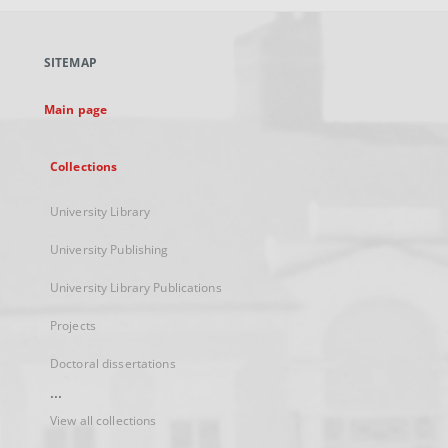
open
in
a
SITEMAP
new
tab
Main page
Collections
University Library
University Publishing
University Library Publications
Projects
Doctoral dissertations
...
View all collections