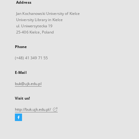
Address
Jan Kochanowski University of Kielce
University Library in Kielce
ul. Uniwersytecka 19
25-406 Kielce, Poland
Phone
(+48) 41 349 71 55
E-Mail
buk@ujk.edu.pl
Visit us!
http://buk.ujk.edu.pl/
Facebook
External
link,
will