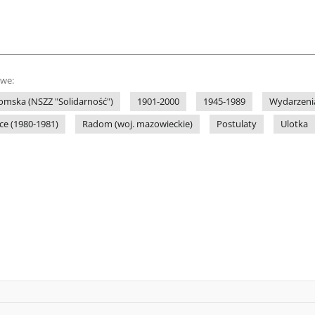
owe:
omska (NSZZ "Solidarność")
1901-2000
1945-1989
Wydarzenia
ce (1980-1981)
Radom (woj. mazowieckie)
Postulaty
Ulotka