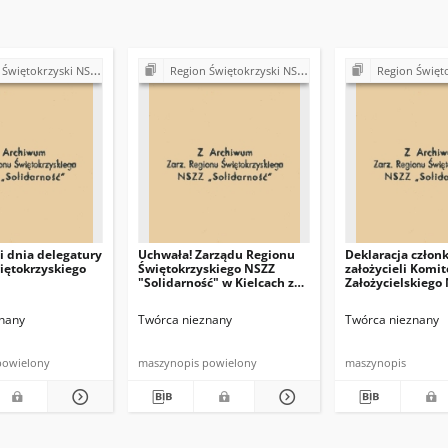
ki NSZZ "Solidarność". Delegatura Starachowice
Region Świętokrzyski NSZZ "Solidarność". Delegatura Starachowice
Region Świętokrzyski NSZZ "Solidarn
 dnia delegatury
Uchwała! Zarządu Regionu
Deklaracja człon
iętokrzyskiego
Świętokrzyskiego NSZZ
założycieli Komit
"Solidarność" w Kielcach z
Założycielskiego
dna 8 sierpnia 1981 r.
nany
Twórca nieznany
Twórca nieznany
powielony
maszynopis powielony
maszynopis