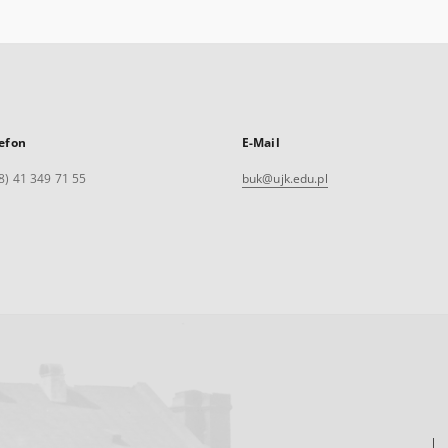
efon
E-Mail
8) 41 349 71 55
buk@ujk.edu.pl