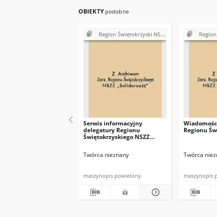
OBIEKTY
podobne
Region Świętokrzyski NSZZ "Solidarność". Delegatura Starachowice
Region Świętokrzys
Serwis informacyjny
Wiadomości
delegatury Regionu
Regionu Św
Świętokrzyskiego NSZZ
"Solidarność"
Twórca nieznany
Twórca niez
maszynopis powielony
maszynopis 