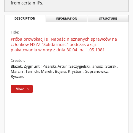
from certain IPs.
DESCRIPTION
INFORMATION
STRUCTURE
Title:
Próba prowokacji !!! Napaść nieznanych sprawców na
członków NSZZ "Solidarność" podczas akcji
plakatowania w nocy z dnia 30.04. na 1.05.1981
Creator:
Błażek, Zygmunt
;
Pisarski, Artur
;
Szczygielski, Janusz
;
Starski,
Marcin
;
Tarnicki, Marek
;
Bujara, Krystian
;
Supranowicz,
Ryszard
More