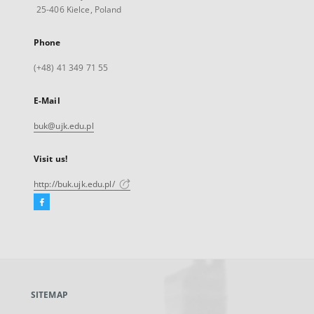
25-406 Kielce, Poland
Phone
(+48) 41 349 71 55
E-Mail
buk@ujk.edu.pl
Visit us!
http://buk.ujk.edu.pl/
Facebook
External
link,
will
open
in
a
SITEMAP
new
tab