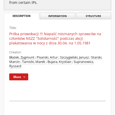
from certain IPs.
DESCRIPTION
INFORMATION
STRUCTURE
Title:
Próba prowokacji !!! Napaść nieznanych sprawców na
członków NSZZ "Solidarność" podczas akcji
plakatowania w nocy z dnia 30.04. na 1.05.1981
Creator:
Błażek, Zygmunt
;
Pisarski, Artur
;
Szczygielski, Janusz
;
Starski,
Marcin
;
Tarnicki, Marek
;
Bujara, Krystian
;
Supranowicz,
Ryszard
More