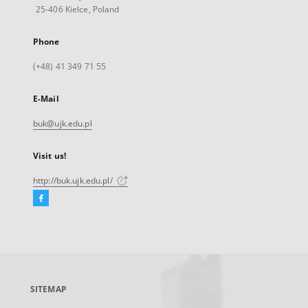
25-406 Kielce, Poland
Phone
(+48) 41 349 71 55
E-Mail
buk@ujk.edu.pl
Visit us!
http://buk.ujk.edu.pl/
Facebook
External
link,
will
open
in
a
SITEMAP
new
tab