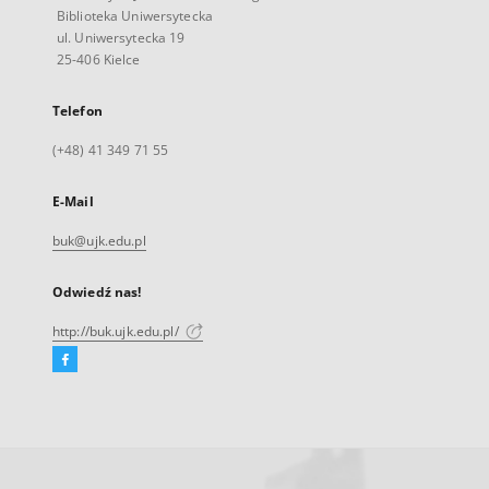
Biblioteka Uniwersytecka
ul. Uniwersytecka 19
25-406 Kielce
Telefon
(+48) 41 349 71 55
E-Mail
buk@ujk.edu.pl
Odwiedź nas!
http://buk.ujk.edu.pl/
Facebook
Link
zewnętrzny,
otworzy
się
w
nowej