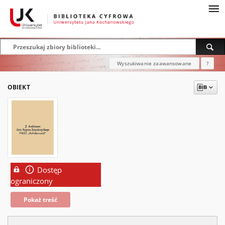
Wyszukiwanie zaawansowane
?
OBIEKT
Dostęp
ograniczony
Pokaż treść