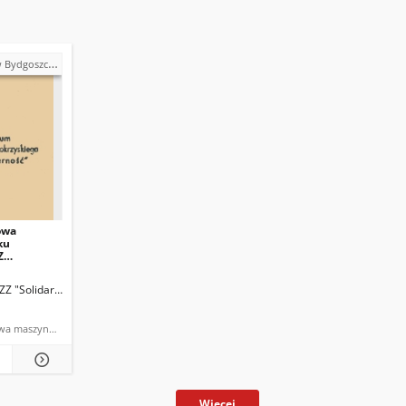
zy (marzec 1981)
owa
ku
Z
nia
ZZ "Solidarność" Gdańsk
dokumentacja aktowa maszynopis powielony
Więcej