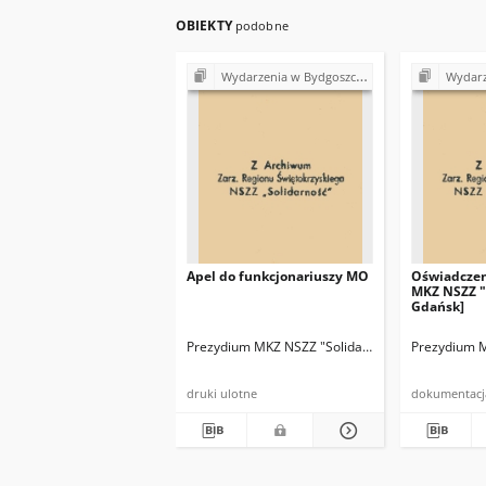
OBIEKTY
podobne
Wydarzenia w Bydgoszczy (1980-1981)
Wydarzenia 
Apel do funkcjonariuszy MO
Oświadczen
MKZ NSZZ "
Gdańsk]
Prezydium MKZ NSZZ "Solidarność" Gdańsk
Prezydium M
druki ulotne