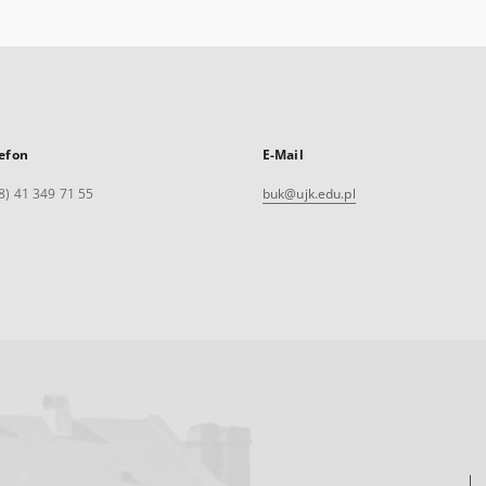
efon
E-Mail
8) 41 349 71 55
buk@ujk.edu.pl