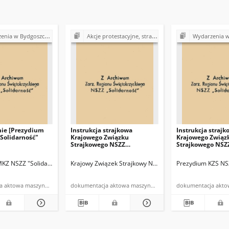
w Bydgoszczy (marzec 1981)
Akcje protestacyjne, strajki w Polsce (1980-1981)
Wydarzenia w Bydgoszc
ie [Prezydium
Instrukcja strajkowa
Instrukcja strajk
Solidarność"
Krajowego Związku
Krajowego Związ
Strajkowego NSZZ
Strajkowego NSZ
"Solidarność" z dnia
"Solidarność" z d
25.03.1981 r.
25.03.1981 r.
KZ NSZZ "Solidarność" Gdańsk
Krajowy Związek Strajkowy NSZZ "Solidarność" Gdańsk
Prezydium KZS NS
dokumentacja aktowa maszynopis powielony
dokumentacja aktowa maszynopis powielony