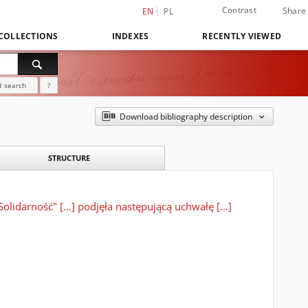
Contrast
Share
EN
PL
COLLECTIONS
INDEXES
RECENTLY VIEWED
 search
?
Download bibliography description
STRUCTURE
Solidarność" […] podjęła następującą uchwałę […]