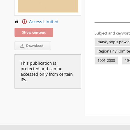
Access Limited
Show content
Subject and keyword
maszynopis powie
Download
Regionalny Komitet
1901-2000
19
This publication is
protected and can be
accessed only from certain
IPs.