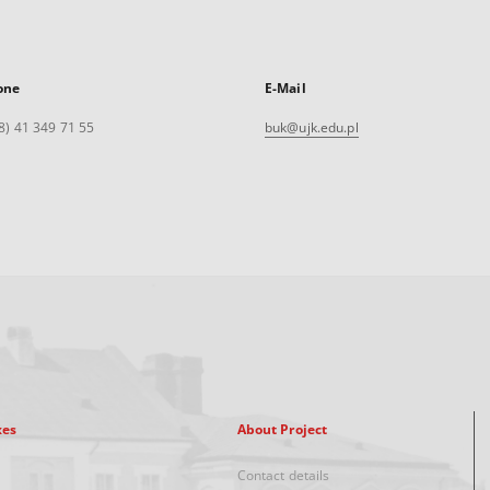
one
E-Mail
8) 41 349 71 55
buk@ujk.edu.pl
xes
About Project
Contact details