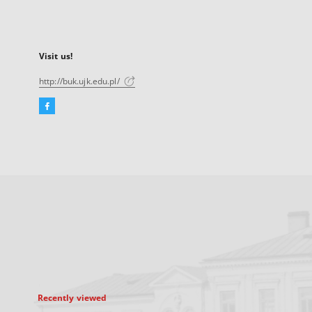
Visit us!
http://buk.ujk.edu.pl/
Facebook
External
link,
will
open
in
a
new
tab
Recently viewed