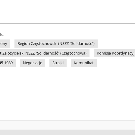
s:
lony
Region Częstochowski (NSZZ "Solidarność")
 Założycielski NSZZ "Solidarność" (Częstochowa)
Komisja Koordynacyj
45-1989
Negocjacje
Strajki
Komunikat