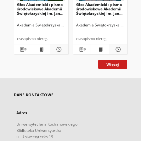
Głos Akademicki : pismo
Głos Akademicki : pismo
Gło
środowiskowe Akademii
środowiskowe Akademii
śr
Świętokrzyskiej im. Jana
Świętokrzyskiej im. Jana
Świ
Kochanowskiego w
Kochanowskiego w
Ko
Kielcach. 2007, R. XIV, nr
Kielcach. 2008, R. XV, nr 1
Kie
Akademia Świętokrzyska im. Jana Kochanowskiego (Kielce)
Akademia Świętokrzyska im. Jana Ko
Biskup, Rys
Aka
3 (52) : listopad 2007
(53) : marzec 2008
(40
20
czasopismo niereg.
czasopismo niereg.
Więcej
DANE KONTAKTOWE
Adres
Uniwersytet Jana Kochanowskiego
Biblioteka Uniwersytecka
ul. Uniwersytecka 19