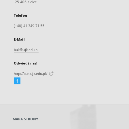
25-406 Kielce
Telefon
(+48) 41 349 71 55
E-Mail
buk@ujk.edu.pl
Odwiedź nas!
http://buk.ujk.edu.pl/
Facebook
Link
zewnętrzny,
otworzy
się
w
nowej
MAPA STRONY
karcie