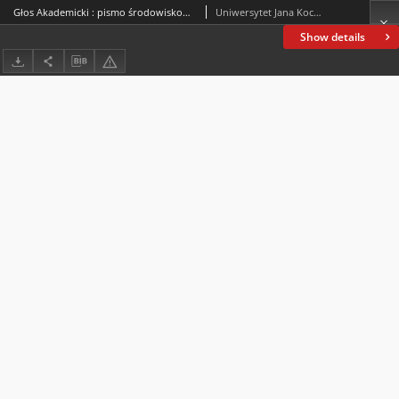
Głos Akademicki : pismo środowiskowe Uniwersytetu Jana Kochanowskiego w Kielcach. 2011, R. XVIII, nr 58 : grudzień 2011
Uniwersytet Jana Kochanowskiego (Kielce)
Show details