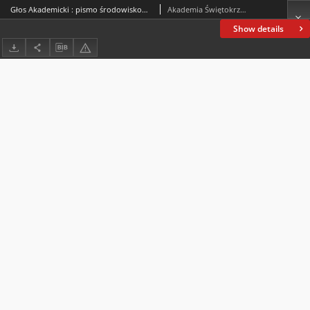
Głos Akademicki : pismo środowiskowe Akademii Świętokrzyskiej im. Jana Kochanowskiego w Kielcach. 2004, R. XI, nr 1 (40) : styczeń-marzec 2004
Akademia Świętokrzyska im. Jana Kochanowskiego (Kielce)
Show details