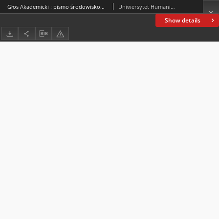
Głos Akademicki : pismo środowiskowe Uniwersytetu Humanistyczno-Przyrodniczego Jana Kochanowskiego w Kielcach. 2008, R. XV, nr 3 (55) : grudzień 2008
Uniwersytet Humanistyczno-Przyrodniczy Jana Kochanowskiego (Kielce)
Show details