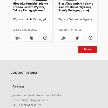
Głos Akademicki : pismo
Głos Akademicki : pismo
Gło
środowiskowe Wyższej
środowiskowe Wyższej
bi
Szkoły Pedagogicznej im.
Szkoły Pedagogicznej im.
WSP
Jana Kochanowskiego w
Jana Kochanowskiego w
19
Kielcach. 2000, nr 23 :
Kielcach. 2000, nr 24 :
Wyższa Szkoła Pedagogiczna im. Jana Kochanowskiego (Kielce)
Wyższa Szkoła Pedagogiczna im. Jan
Chałup
Wyż
kwiecień-maj 2000
czerwiec-lipiec 2000
czasopismo niereg.
czasopismo niereg.
More
CONTACT DETAILS
Address
Jan Kochanowski University of Kielce
University Library in Kielce
ul. Uniwersytecka 19