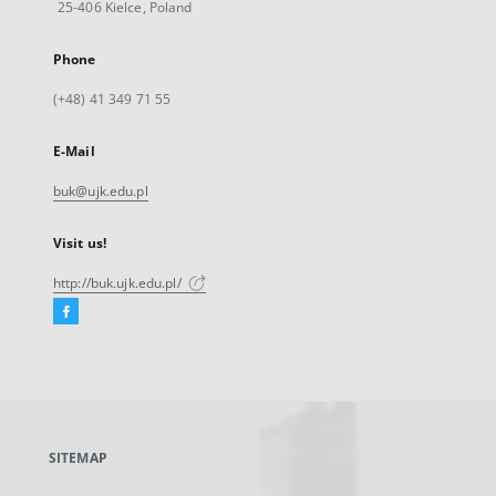
25-406 Kielce, Poland
Phone
(+48) 41 349 71 55
E-Mail
buk@ujk.edu.pl
Visit us!
http://buk.ujk.edu.pl/
Facebook
External
link,
will
open
in
a
SITEMAP
new
tab