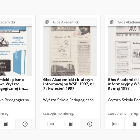
kademicki
Głos Akademicki
Głos Akademi
micki : pismo
Głos Akademicki : biuletyn
Głos Akademicki 
we Wyższej
informacyjny WSP. 1997, nr
informacyjny WSP
gogicznej im.
7 : kwiecień 1997
8 : maj 1997
nowskiego w
00, nr 24 :
iego (Kielce)
ła Pedagogiczna im. Jana Kochanowskiego (Kielce)
Chałupczak, Stanisław. Red.
Wyższa Szkoła Pedagogiczna im. Jana Kochanowskiego (
Giermakowska, Alicja. Red.
Chałupczak, Stanisław. Red.
Wyższa Szkoła Ped
Kępa, Jola
piec 2000
sopismo niereg.
czasopismo niereg.
czasopismo niereg.