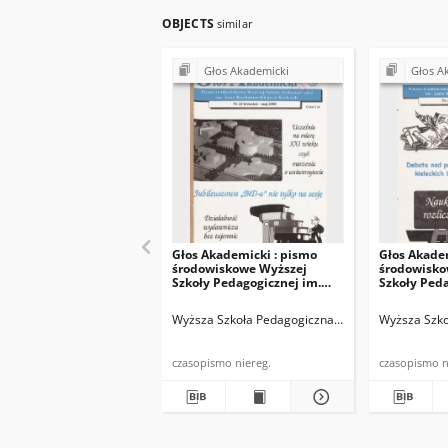
OBJECTS
similar
Głos Akademicki
Głos A
Głos Akademicki : pismo
Głos Akade
środowiskowe Wyższej
środowisko
Szkoły Pedagogicznej im.
Szkoły Peda
Jana Kochanowskiego w
Jana Kocha
Kielcach. 2000, nr 23 :
Kielcach. 20
Wyższa Szkoła Pedagogiczna im. Jana Kochanowsk
Wyższa Szko
kwiecień-maj 2000
czerwiec-li
czasopismo niereg.
cza