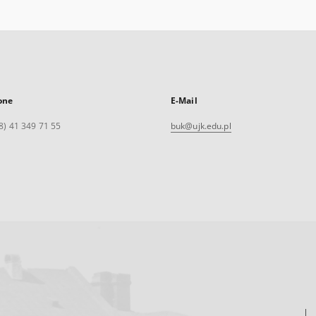
one
E-Mail
8) 41 349 71 55
buk@ujk.edu.pl