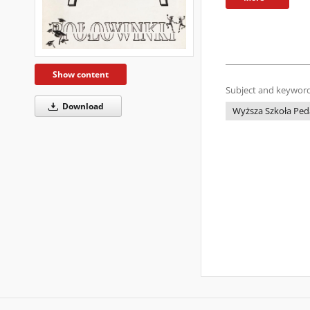
Show content
Subject and keyword
Download
Wyższa Szkoła Peda