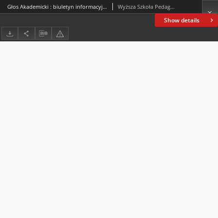
Głos Akademicki : biuletyn informacyjny WSP. 1997, nr 5 : luty 1997
Wyższa Szkoła Pedagogiczna im. Jana Kochanowskiego (Kielce)
Show details