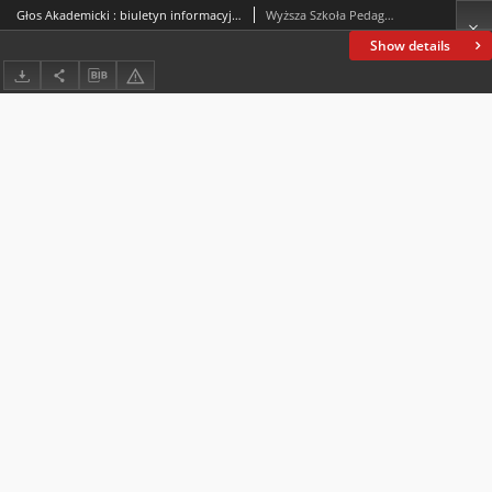
Głos Akademicki : biuletyn informacyjny WSP. 1997, nr 9 : czerwiec 1997
Wyższa Szkoła Pedagogiczna im. Jana Kochanowskiego (Kielce)
Show details