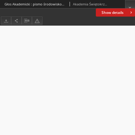
Głos Akademicki : pismo środowiskowe Akademii Świętokrzyskiej im. Jana Kochanowskiego w Kielcach. 2002, nr 1 (32) : luty-marzec 2002
Akademia Świętokrzyska im. Jana Kochanowskiego (Kielce)
Show details