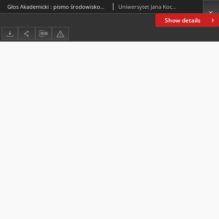
Głos Akademicki : pismo środowiskowe Uniwersytetu Jana Kochanowskiego w Kielcach. 2012, R. XIX, nr 59 : styczeń 2012
Uniwersytet Jana Kochanowskiego (Kielce)
Show details