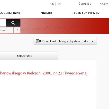
Contrast
Share
EN
PL
COLLECTIONS
INDEXES
RECENTLY VIEWED
 search
?
Download bibliography description
STRUCTURE
hanowskiego w Kielcach. 2000, nr 23 : kwiecień-maj