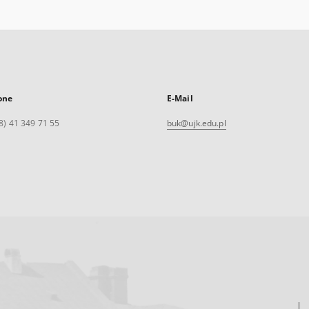
one
E-Mail
8) 41 349 71 55
buk@ujk.edu.pl