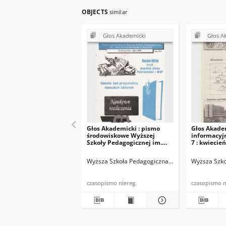
OBJECTS
similar
Głos Akademicki
Głos A
Głos Akademicki : pismo
Głos Akadem
środowiskowe Wyższej
informacyjn
Szkoły Pedagogicznej im.
7 : kwiecie
Jana Kochanowskiego w
Kielcach. 2000, nr 24 :
Wyższa Szkoła Pedagogiczna im. Jana Kochanowsk
Wyższa Szko
czerwiec-lipiec 2000
czasopismo niereg.
cza