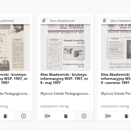
kademicki
Głos Akademicki
Głos Akademi
icki : biuletyn
Głos Akademicki : biuletyn
Głos Akademicki 
y WSP. 1997, nr
informacyjny WSP. 1997, nr
informacyjny WSP
ń 1997
8 : maj 1997
9 : czerwiec 1997
iego (Kielce)
ła Pedagogiczna im. Jana Kochanowskiego (Kielce)
Chałupczak, Stanisław. Red.
Wyższa Szkoła Pedagogiczna im. Jana Kochanowskiego (
Giermakowska, Alicja. Red.
Styrcz, Stanisław. Red. nacz.
Wyższa Szkoła Ped
Kępa-Mętr
sopismo niereg.
czasopismo niereg.
czasopismo niereg.