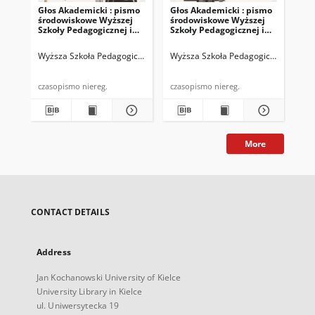
Głos Akademicki : pismo
Głos Akademicki : pismo
Gło
środowiskowe Wyższej
środowiskowe Wyższej
bi
Szkoły Pedagogicznej im.
Szkoły Pedagogicznej im.
WSP
Jana Kochanowskiego w
Jana Kochanowskiego w
19
Kielcach. 2000, nr 23 :
Kielcach. 2000, nr 24 :
Wyższa Szkoła Pedagogiczna im. Jana Kochanowskiego (Kielce)
Wyższa Szkoła Pedagogiczna im. Jan
Chałup
Wyż
kwiecień-maj 2000
czerwiec-lipiec 2000
czasopismo niereg.
czasopismo niereg.
More
CONTACT DETAILS
Address
Jan Kochanowski University of Kielce
University Library in Kielce
ul. Uniwersytecka 19