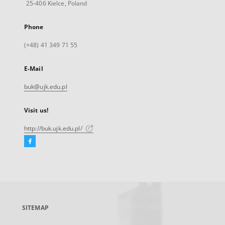
25-406 Kielce, Poland
Phone
(+48) 41 349 71 55
E-Mail
buk@ujk.edu.pl
Visit us!
http://buk.ujk.edu.pl/
Facebook
External
link,
will
open
in
a
SITEMAP
new
tab