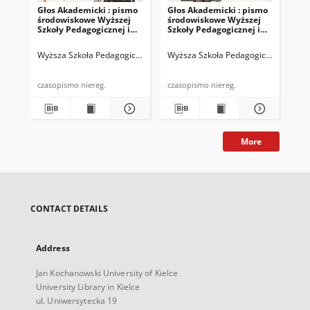
Głos Akademicki : pismo
Głos Akademicki : pismo
Gło
środowiskowe Wyższej
środowiskowe Wyższej
bi
Szkoły Pedagogicznej im.
Szkoły Pedagogicznej im.
WSP
Jana Kochanowskiego w
Jana Kochanowskiego w
19
Kielcach. 2000, nr 23 :
Kielcach. 2000, nr 24 :
Wyższa Szkoła Pedagogiczna im. Jana Kochanowskiego (Kielce)
Wyższa Szkoła Pedagogiczna im. Jan
Chałup
Wyż
kwiecień-maj 2000
czerwiec-lipiec 2000
czasopismo niereg.
czasopismo niereg.
More
CONTACT DETAILS
Address
Jan Kochanowski University of Kielce
University Library in Kielce
ul. Uniwersytecka 19