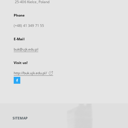
25-406 Kielce, Poland
Phone
(+48) 41 349 71 55
E-Mail
buk@ujk.edu.pl
Visit us!
http://buk.ujk.edu.pl/
Facebook
External
link,
will
open
in
a
SITEMAP
new
tab