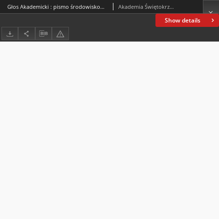
Głos Akademicki : pismo środowiskowe Akademii Świętokrzyskiej im. Jana Kochanowskiego w Kielcach. 2006, R. XIII, nr 2 (47) : kwiecień-maj 2006
Akademia Świętokrzyska im. Jana Kochanowskiego (Kielce)
Show details