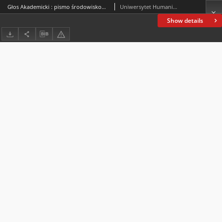
Głos Akademicki : pismo środowiskowe Uniwersytetu Humanistyczno-Przyrodniczego Jana Kochanowskiego w Kielcach. 2009, R. XVI, nr 56 : październik 2009
Uniwersytet Humanistyczno-Przyrodniczy Jana Kochanowskiego (Kielce)
Show details