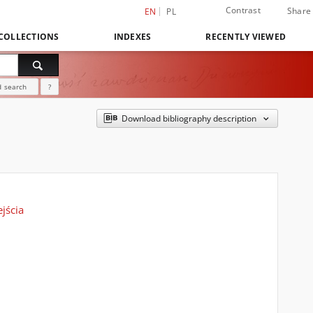
Contrast
Share
EN
PL
COLLECTIONS
INDEXES
RECENTLY VIEWED
 search
?
Download bibliography description
jścia