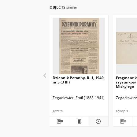
OBJECTS
similar
Dziennik Poranny. R. 1, 1940,
Fragment k
nr 3 (3 III)
i rysunków
Misky’ego
Zegadłowicz, Emil (1888-1941)
Reischer Leopold 
Zegadłowicz
gazeta
rękopis