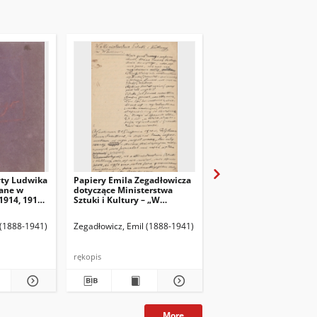
yty Ludwika
Papiery Emila Zegadłowicza
Papiery Emila Zegadło
ane w
dotyczące Ministerstwa
dotyczące Ministerstw
1914, 1915,
Sztuki i Kultury – „W
Sztuki i Kultury – pism
Ministerstwie Kultury i
które wyszły z MSiK
Sztuki”, artykuł
 (1888-1941)
Zegadłowicz, Emil (1888-1941)
Zegadłowicz, Emil (1888
rękopis
rękopis
More