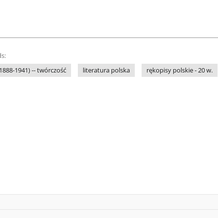
s:
(1888-1941) -- twórczość
literatura polska
rękopisy polskie - 20 w.