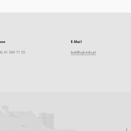
one
E-Mail
8) 41 349 71 55
buk@ujk.edu.pl