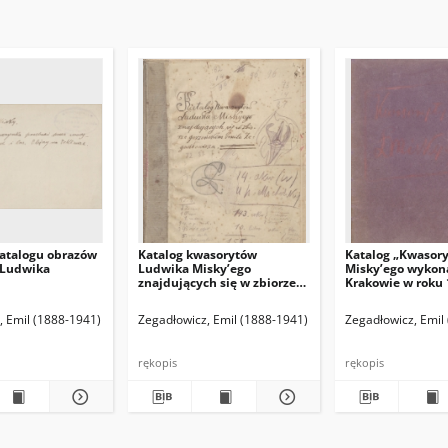
atalogu obrazów
Katalog kwasorytów
Katalog „Kwasor
 Ludwika
Ludwika Misky’ego
Misky’ego wykon
znajdujących się w zbiorze
Krakowie w roku 
gorzeńskim Emila
1916”.
Zegadłowicza
(red. naczelny)
, Emil (1888-1941)
Hamann Bruno. Red. odpowiedzialny
Zegadłowicz, Emil (1888-1941)
Zegadłowicz, Emil
rękopis
rękopis