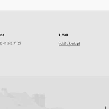
one
E-Mail
8) 41 349 71 55
buk@ujk.edu.pl