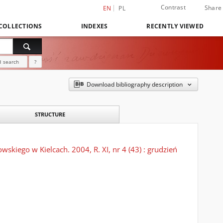
Contrast
Share
EN
PL
COLLECTIONS
INDEXES
RECENTLY VIEWED
 search
?
Download bibliography description
STRUCTURE
kiego w Kielcach. 2004, R. XI, nr 4 (43) : grudzień