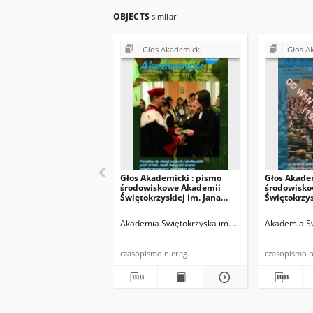
OBJECTS
similar
Głos Akademicki
Głos A
Głos Akademicki : pismo
Głos Akade
środowiskowe Akademii
środowisko
Świętokrzyskiej im. Jana
Świętokrzys
Kochanowskiego w Kielcach.
Kochanowsk
2007, R. XIV, nr 3 (52) :
2008, R. XV,
Akademia Świętokrzyska im. Jana Kochanowskiego
Akademia Św
listopad 2007
2008
czasopismo niereg.
cza