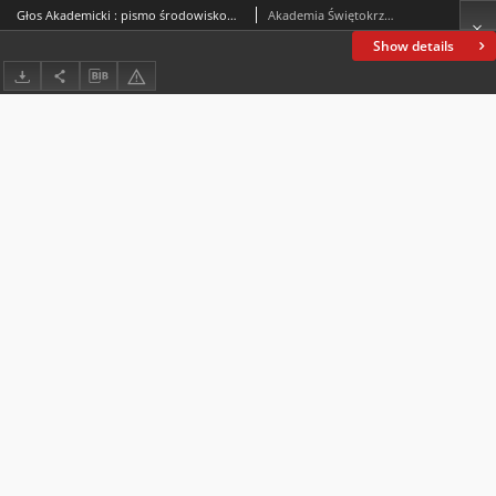
Głos Akademicki : pismo środowiskowe Akademii Świętokrzyskiej im. Jana Kochanowskiego w Kielcach. 2004, R. XI, nr 3 (42) : październik 2004
Akademia Świętokrzyska im. Jana Kochanowskiego (Kielce)
Show details