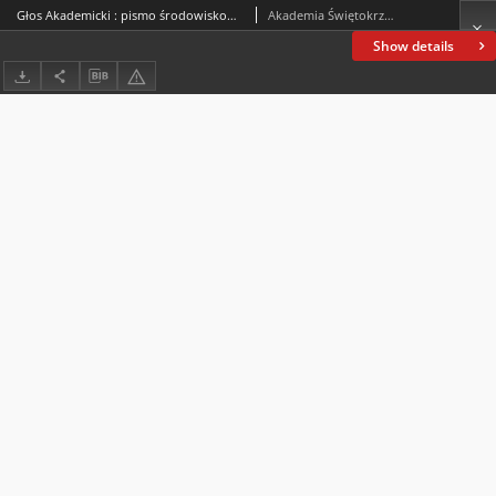
Głos Akademicki : pismo środowiskowe Akademii Świętokrzyskiej im. Jana Kochanowskiego w Kielcach. 2003, R. X, nr 6 (37) : czerwiec-sierpień 2003
Akademia Świętokrzyska im. Jana Kochanowskiego (Kielce)
Show details