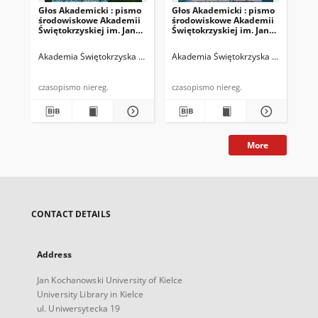
Głos Akademicki : pismo
Głos Akademicki : pismo
Gło
środowiskowe Akademii
środowiskowe Akademii
śr
Świętokrzyskiej im. Jana
Świętokrzyskiej im. Jana
Świ
Kochanowskiego w
Kochanowskiego w
Ko
Kielcach. 2007, R. XIV, nr
Kielcach. 2008, R. XV, nr 1
Kie
Akademia Świętokrzyska im. Jana Kochanowskiego (Kielce)
Akademia Świętokrzyska im. Jana Ko
Biskup, Rys
Aka
3 (52) : listopad 2007
(53) : marzec 2008
(40
20
czasopismo niereg.
czasopismo niereg.
More
CONTACT DETAILS
Address
Jan Kochanowski University of Kielce
University Library in Kielce
ul. Uniwersytecka 19