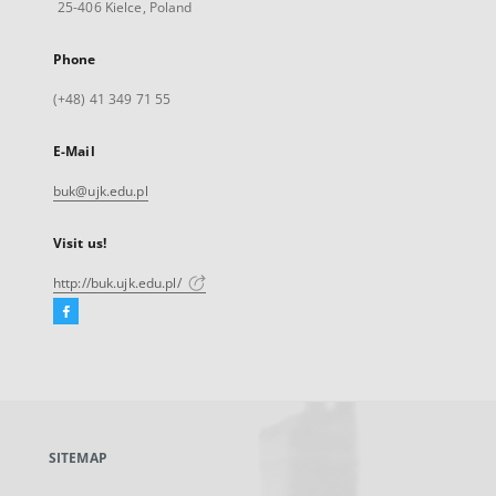
25-406 Kielce, Poland
Phone
(+48) 41 349 71 55
E-Mail
buk@ujk.edu.pl
Visit us!
http://buk.ujk.edu.pl/
Facebook
External
link,
will
open
in
a
SITEMAP
new
tab